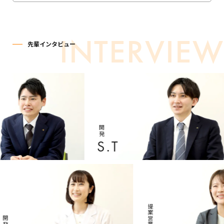
先輩インタビュー
開発
S.T
提案営業
開発