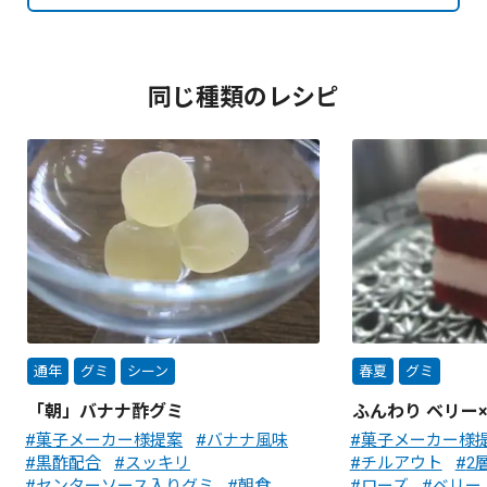
同じ種類のレシピ
通年
グミ
シーン
春夏
グミ
「朝」バナナ酢グミ
ふんわり ベリー
菓子メーカー様提案
バナナ風味
菓子メーカー様
黒酢配合
スッキリ
チルアウト
2
センターソース入りグミ
朝食
ローズ
ベリー