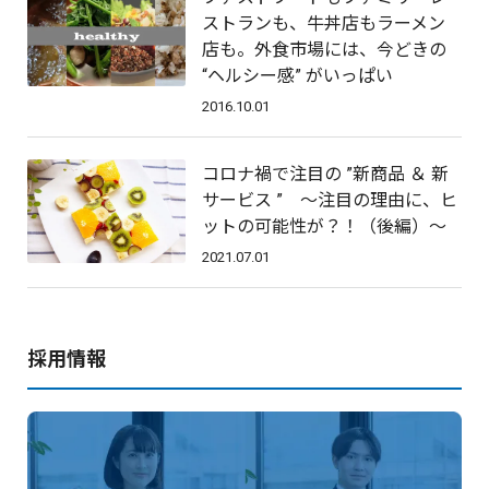
ストランも、牛丼店もラーメン
店も。外食市場には、今どきの
“ヘルシー感” がいっぱい
2016.10.01
コロナ禍で注目の ”新商品 ＆ 新
サービス ” 〜注目の理由に、ヒ
ットの可能性が？！（後編）〜
2021.07.01
採用情報