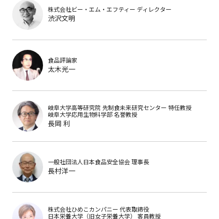
株式会社ビー・エム・エフティー
ディレクター
渋沢文明
食品評論家
太木光一
岐阜大学高等研究院 先制食未来研究センター
特任教授
岐阜大学応用生物科学部
名誉教授
長岡 利
一般社団法人日本食品安全協会
理事長
長村洋一
株式会社ひめこカンパニー
代表取締役
日本栄養大学（旧女子栄養大学）
客員教授