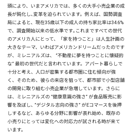
頭により、いまアメリカでは、多くの大手小売企業の成
長が鈍化し､変革を迫られています。例えば、国勢調査
局によると、現在35歳以下の成人の持ち家比率は34.6%
で、調査開始以来の低水準です｡これまですべての世代
のアメリカ人にとって、「家を持つこと」は人生計画の
大きなテーマ、いわばアメリカンドリームだったのです
が、ミレニアルズは、 ”不動産に夢を持つことに懐疑的
な” 最初の世代だと言われています。アパート暮らしで
十分と考え、人口が密集する都市圏に住む傾向が強
く、そのため、彼らの来店を狙って、都市部で小型店舗
の開発に取り組む小売企業が急増しています。さらに
は、ミレニアルズの ”健康意識の強さ” が食品販売に影
響を及ぼし､ ”デジタル志向の強さ” がEコマースを後押
しするなど、あらゆる分野に影響が表れ始め、既存の
小売りにとっては変化への対応力が試される時が来て
います。