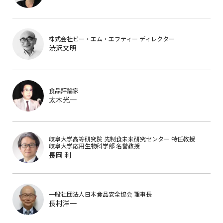
株式会社ビー・エム・エフティー
ディレクター
渋沢文明
食品評論家
太木光一
岐阜大学高等研究院 先制食未来研究センター
特任教授
岐阜大学応用生物科学部
名誉教授
長岡 利
一般社団法人日本食品安全協会
理事長
長村洋一