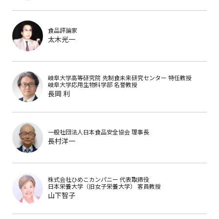
食品評論家
太木光一
岐阜大学高等研究院 先制食未来研究センター
特任教授
岐阜大学応用生物科学部
名誉教授
長岡 利
一般社団法人日本食品安全協会
理事長
長村洋一
株式会社ひめこカンパニー
代表取締役
日本栄養大学（旧女子栄養大学）
客員教授
山下智子