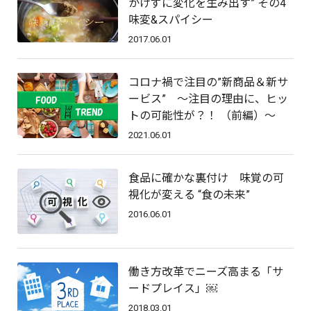
かけずに変化を生み出す” その4
味変&スパイシー
2017.06.01
コロナ禍で注目の”新商品＆新サ
ービス” 〜注目の理由に、ヒッ
トの可能性が？！ （前編）〜
2021.06.01
食品に確かな裏付け 味覚の可
視化が変える “食の未来”
2016.06.01
働き方改革でニーズ高まる「サ
ードプレイス」￼
2018.03.01