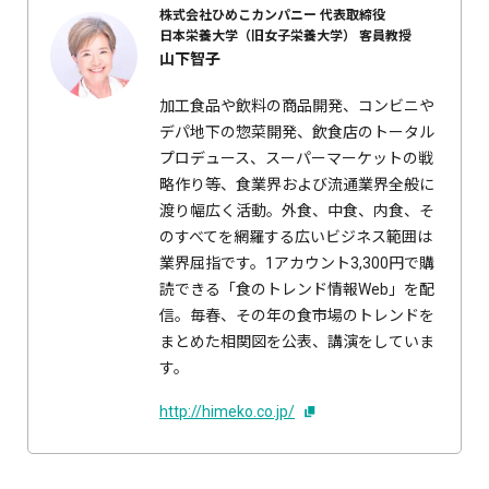
株式会社ひめこカンパニー
代表取締役
日本栄養大学（旧女子栄養大学）
客員教授
山下智子
加工食品や飲料の商品開発、コンビニや
デパ地下の惣菜開発、飲食店のトータル
プロデュース、スーパーマーケットの戦
略作り等、食業界および流通業界全般に
渡り幅広く活動。外食、中食、内食、そ
のすべてを網羅する広いビジネス範囲は
業界屈指です。1アカウント3,300円で購
読できる「食のトレンド情報Web」を配
信。毎春、その年の食市場のトレンドを
まとめた相関図を公表、講演をしていま
す。
http://himeko.co.jp/