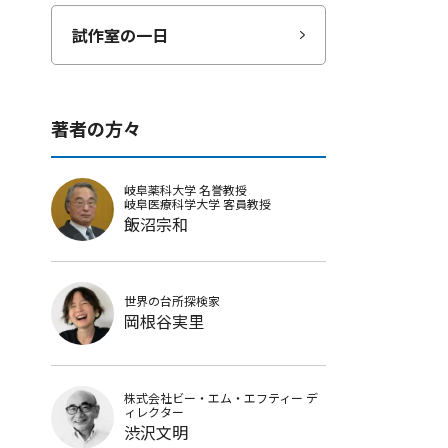
試作室の一日
著者の方々
岐阜薬科大学
名誉教授
岐阜医療科学大学
客員教授
飯沼宗和
世界の台所探検家
岡根谷実里
株式会社ビー・エム・エフティー
デ
ィレクター
渋沢文明