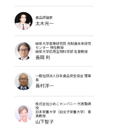
食品評論家
太木光一
岐阜大学高等研究院 先制食未来研究
センター
特任教授
岐阜大学応用生物科学部
名誉教授
長岡 利
一般社団法人日本食品安全協会
理事
長
長村洋一
株式会社ひめこカンパニー
代表取締
役
日本栄養大学（旧女子栄養大学）
客
員教授
山下智子